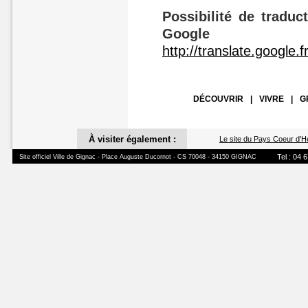
Possibilité de traduc
Google
http://translate.google.f
DÉCOUVRIR
|
VIVRE
|
G
À visiter également :
Le site du Pays Coeur d'H
Tel : 04 
Site officiel Ville de Gignac - Place Auguste Ducornot - CS 70048 - 34150 GIGNAC